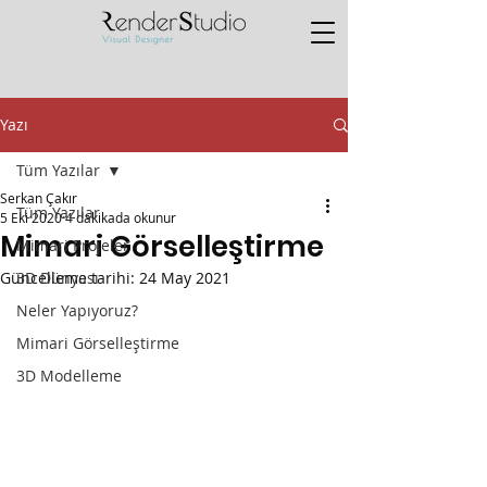
Yazı
Tüm Yazılar
Serkan Çakır
Tüm Yazılar
5 Eki 2020
4 dakikada okunur
Mimari Görselleştirme
Mimari Projeler
Güncelleme tarihi:
3D Dünyası
24 May 2021
Neler Yapıyoruz?
Mimari Görselleştirme
3D Modelleme