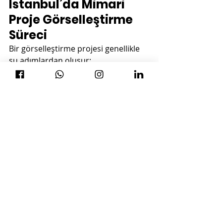
İstanbul’da Mimari 
Proje Görselleştirme 
Süreci
Bir görselleştirme projesi genellikle 
şu adımlardan oluşur:
Proje Bilgilerinin 
Alınması:
 Mimari planlar, 
çizimler, malzeme ve doku 
bilgileri toplanır.
3D Modelleme:
 Verilen planlar 
doğrultusunda projenin üç 
boyutlu modeli oluşturulur.
Render Hazırlığı:
 Işık, gölge, 
renk ve mobilya gibi detaylar 
eklenerek görselin fotogerçekçi 
hale gelmesi sağlanır.
Render Alma:
 Yüksek 
çözünürlüklü ve kaliteli görseller 