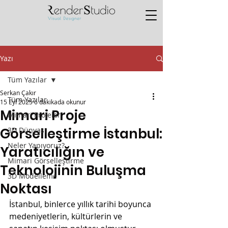
Yazı
Tüm Yazılar
Serkan Çakır
Tüm Yazılar
15 Eyl 2025
6 dakikada okunur
Mimari Proje
Mimari Projeler
Görselleştirme İstanbul:
3D Dünyası
Neler Yapıyoruz?
Yaratıcılığın ve
Mimari Görselleştirme
Teknolojinin Buluşma
3D Modelleme
Noktası
İstanbul, binlerce yıllık tarihi boyunca 
medeniyetlerin, kültürlerin ve 