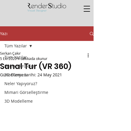
Yazı
Tüm Yazılar
Serkan Çakır
Tüm Yazılar
5 Eki 2020
4 dakikada okunur
Sanal Tur (VR 360)
Mimari Projeler
Güncelleme tarihi:
3D Dünyası
24 May 2021
Neler Yapıyoruz?
Mimari Görselleştirme
3D Modelleme