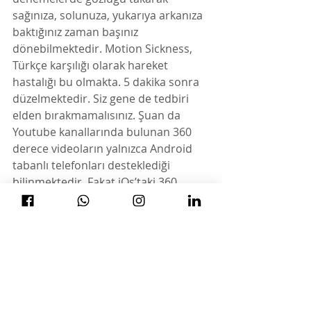
sağınıza, solunuza, yukarıya arkanıza 
baktığınız zaman başınız 
dönebilmektedir. Motion Sickness, 
Türkçe karşılığı olarak hareket 
hastalığı bu olmakta. 5 dakika sonra 
düzelmektedir. Siz gene de tedbiri 
elden bırakmamalısınız. Şuan da 
Youtube kanallarında bulunan 360 
derece videoların yalnızca Android 
tabanlı telefonları desteklediği 
bilinmektedir. Fakat iOs’taki 360 
derece youtube uygulaması ile 
iPhone telefonlarından da rahat bir 
şekilde videoları izleyeceğinizi 
belirtmeliyiz. Bunun içinde yapmanız 
gerekenlerden biri, Android 
telefonlarda bulunan YouTube’a 
istediğiniz zaman arama kelimesini 